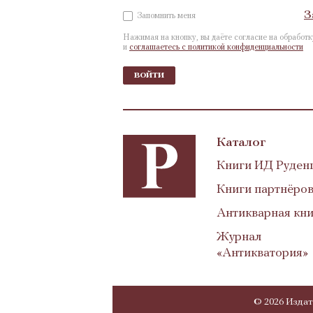
З
Запомнить меня
Нажимая на кнопку, вы даёте согласие на обработ
и
соглашаетесь с политикой конфиденциальности
войти
Каталог
Книги ИД Руден
Книги партнёро
Антикварная кни
Журнал
«Антикватория»
© 2026 Издат