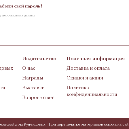
абыли свой пароль?
ку персональных данных
Издательство
Полезная информация
цовых
О нас
Доставка и оплата
в
Награды
Скидки и акции
га
Выставки
Политика
конфиденциальности
Вопрос-ответ
ельский дом Руденцовых | При перепечатке материалов ссылка на сай