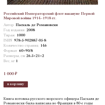
Российский Императорский флот накануне Первой
Мировой войны 1914–1918 гг.
Автор
Паскаль де Романовски
Год издания
2008
Тираж
1000
ISBN
978-5-902887-05-8
Количество страниц
146
Формат
60×90/8
Размеры, см
26.5×21×2
Вес, кг
1
1 000 ₽
в корзину
Книга потомка русского морского офицера Паскаля де
Романовски была написана во Франции в 80-е годы