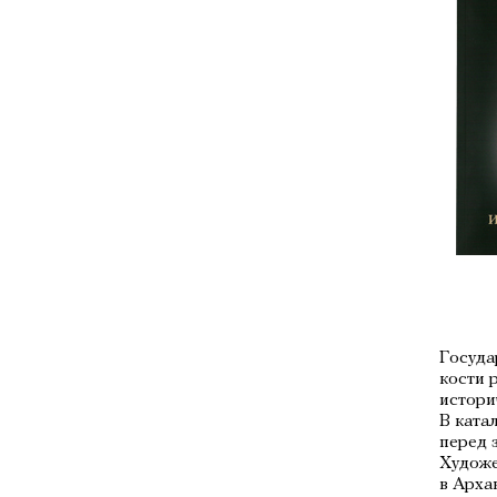
Госуда
кости 
истори
В ката
перед 
Художе
в Арха