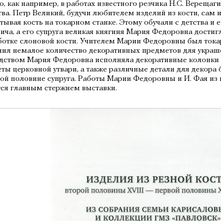
о, как например, в работах известного резчика Н.С. Верещагин
тва. Петр Великий, будучи любителем изделий из кости, сам
тывая кость на токарном станке. Этому обучали с детства и е
ича, а его супруга великая княгиня Мария Федоровна дости
ботке слоновой кости. Учителем Марии Федоровны был тока
ил немалое количество декоративных предметов для украше
дством Мария Федоровна исполняла декоративные колонки 
ты церковной утвари, а также различные детали для декора
ой половине супруга. Работы Марии Федоровны и И. Фая из
ся главным стержнем выставки.