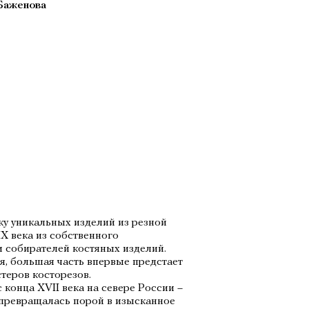
 Баженова
ку уникальных изделий из резной
X века из собственного
и собирателей костяных изделий.
я, большая часть впервые предстает
теров косторезов.
конца XVII века на севере России –
ь превращалась порой в изысканное