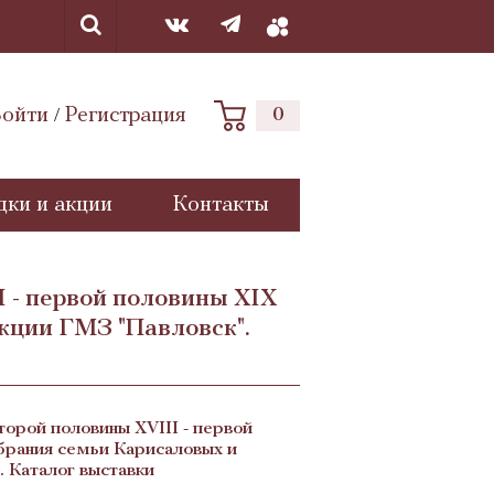
ойти
Регистрация
0
/
дки и акции
Контакты
I - первой половины XIX
кции ГМЗ "Павловск".
торой половины XVIII - первой
обрания семьи Карисаловых и
. Каталог выставки