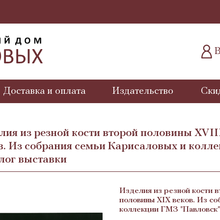
В
Доставка и оплата
Издательство
Ски
лия из резной кости второй половины XVII
в. Из собрания семьи Карисаловых и колле
лог выставки
Изделия из резной кости в
половины XIX веков. Из с
коллекции ГМЗ "Павловск"