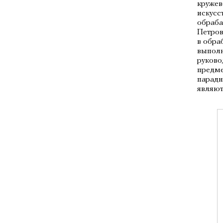
кружев
искусс
обраба
Петров
в обра
выполн
руково
предме
парадн
являют