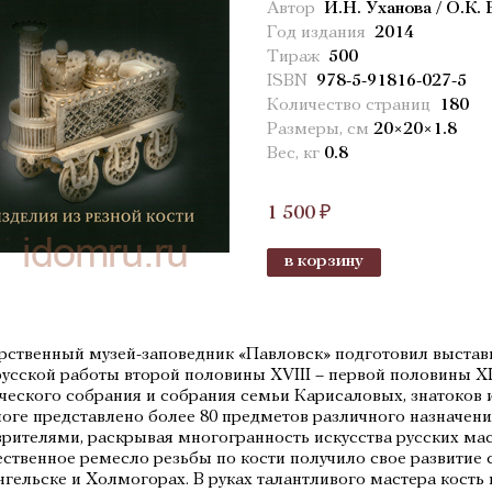
Автор
И.Н. Уханова / О.К.
Год издания
2014
Тираж
500
ISBN
978-5-91816-027-5
Количество страниц
180
Размеры, см
20×20×1.8
Вес, кг
0.8
1 500 ₽
в корзину
рственный музей-заповедник «Павловск» подготовил выстав
русской работы второй половины XVIII – первой половины XI
ческого собрания и собрания семьи Карисаловых, знатоков 
логе представлено более 80 предметов различного назначени
зрителями, раскрывая многогранность искусства русских мас
ственное ремесло резьбы по кости получило свое развитие с 
нгельске и Холмогорах. В руках талантливого мастера кост