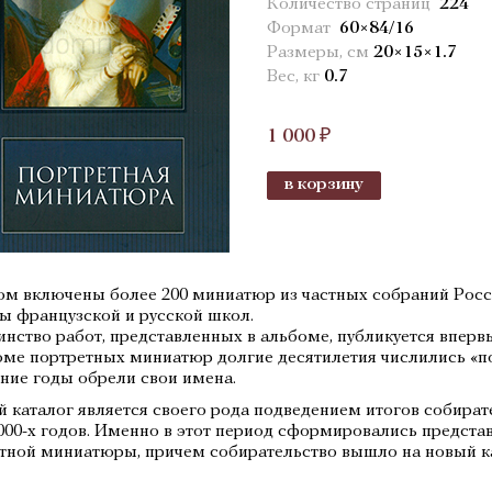
Количество страниц
224
Формат
60×84/16
Размеры, см
20×15×1.7
Вес, кг
0.7
1 000 ₽
в корзину
ом включены более 200 миниатюр из частных собраний Рос
ы французской и русской школ.
нство работ, представленных в альбоме, публикуется вперв
оме портретных миниатюр долгие десятилетия числились «по
ние годы обрели свои имена.
 каталог является своего рода подведением итогов собира
000-х годов. Именно в этот период сформировались предста
тной миниатюры, причем собирательство вышло на новый к