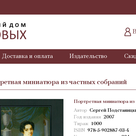
В
Доставка и оплата
Издательство
Ски
ретная миниатюра из частных собраний
Портретная миниатюра из 
Автор
Сергей Подстаницк
Год издания
2007
Тираж
1000
ISBN
978-5-902887-03-4