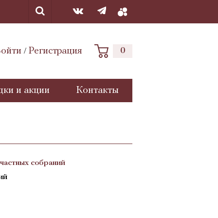
ойти
Регистрация
0
/
дки и акции
Контакты
частных собраний
ий