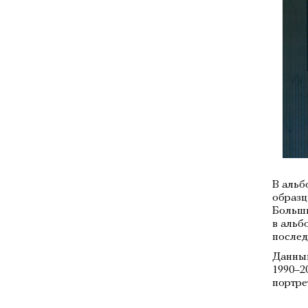
В альб
образц
Больши
в альб
послед
Данный
1990–2
портре