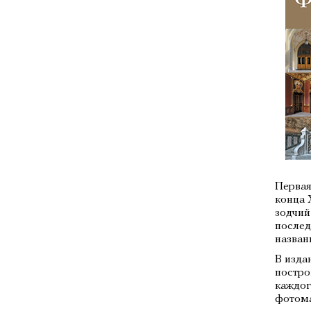
Первая
конца 
зодчий
послед
назван
В изда
постро
каждог
фотома