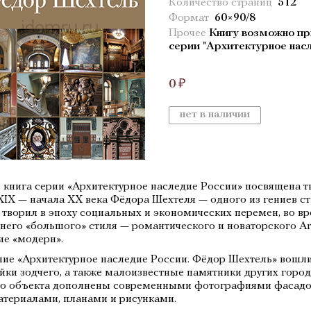
Количество страниц
512
Формат
60×90/8
Прочее
Книгу возможно пр
серии "Архитектурное нас
0 ₽
нет в наличии
 книга серии «Архитектурное наследие России» посвящена 
XIX — начала XX века Фёдора Шехтеля — одного из гениев с
 творил в эпоху социальных и экономических перемен, во в
него «большого» стиля — романтического и новаторского Ar
ие «модерн».
ние «Архитектурное наследие России. Фёдор Шехтель» вош
йки зодчего, а также малоизвестные памятники других горо
о объекта дополнены современными фотографиями фасадов
териалами, планами и рисунками.