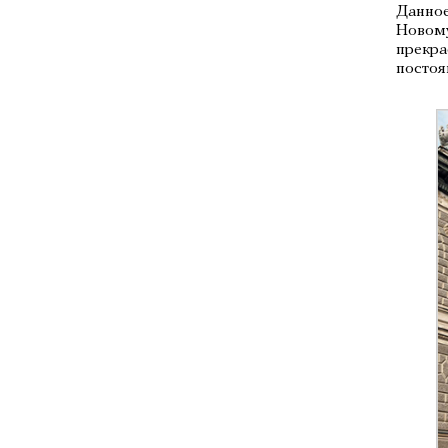
Данное
Новому
прекра
постоя