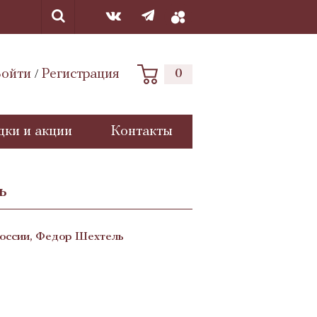
ойти
Регистрация
0
/
дки и акции
Контакты
ь
России, Федор Шехтель