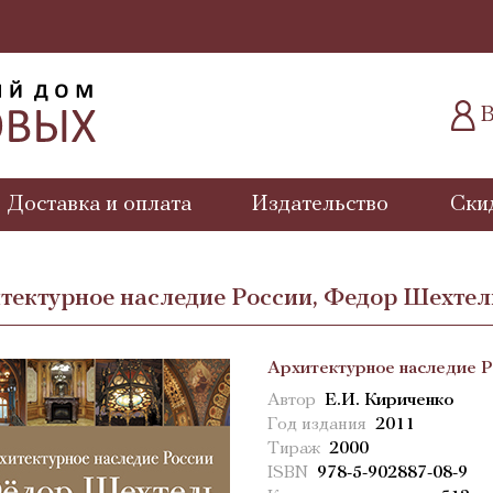
В
Доставка и оплата
Издательство
Ски
тектурное наследие России, Федор Шехтел
Архитектурное наследие 
Автор
Е.И. Кириченко
Год издания
2011
Тираж
2000
ISBN
978-5-902887-08-9