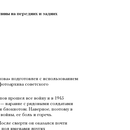
пины на передних и задних
ова» подготовлен с использованием
фотоархива советского
в прошел все войну и в 1945
 — наравне с рядовыми солдатами
и блокнотом. Наверное, поэтому в
войны, ее боль и горечь.
 После смерти он оказался почти
и под именами других