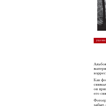
уценк
Альбом
матери
коррес
Как фо
снимал
он при
его сн
Фотогр
забыт,