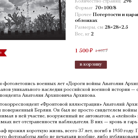
Количество страниц
296
Формат
70×100/8
Прочее
Потертости и цара
обложках
Размеры, см
28×28×2.5
Вес, кг
2
1 500 ₽
1 800 ₽
а
в корзину
-фотолетопись военных лет «Дороги войны Анатолия Архип
алов уникального наследия российской военной истории — 
пондента Анатолия Архиповича Архипова.
токорреспондент «Фронтовой иллюстрации» Анатолий Архипо
 поверженный Берлин. Он был не просто свидетелем войны
нимал в ней участие, вооруженный не автоматом, а «лейкой» 
имках нет отстраненности наблюдателя. В них — кровь и гарь 
аф прожил короткую жизнь, всего 37 лет, погиб в 1950 году.
 его фотоработы либо не печатали вообще, либо публиковал