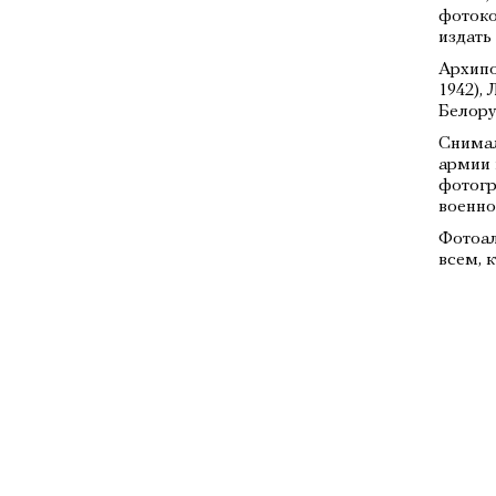
фотоко
издать
Архипо
1942),
Белору
Снимал
армии 
фотогр
военно
Фотоал
всем, 