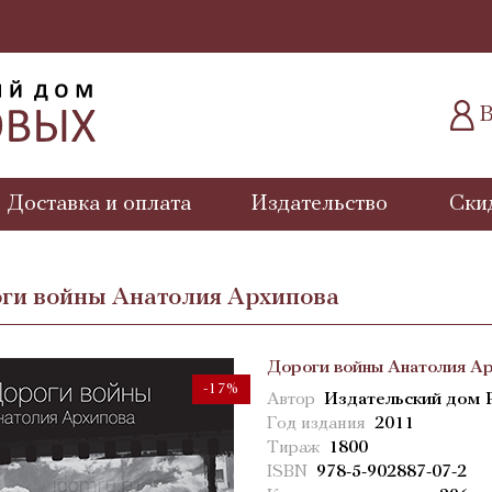
В
Доставка и оплата
Издательство
Ски
ги войны Анатолия Архипова
Дороги войны Анатолия А
-17%
Автор
Издательский дом 
Год издания
2011
Тираж
1800
ISBN
978-5-902887-07-2