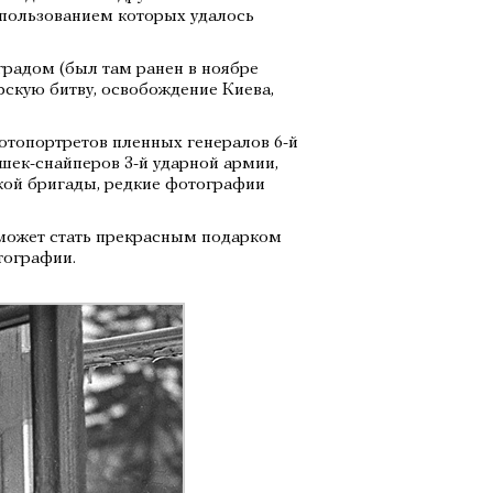
использованием которых удалось
градом (был там ранен в ноябре
рскую битву, освобождение Киева,
фотопортретов пленных генералов 6-й
шек-снайперов 3-й ударной армии,
кой бригады, редкие фотографии
может стать прекрасным подарком
отографии.