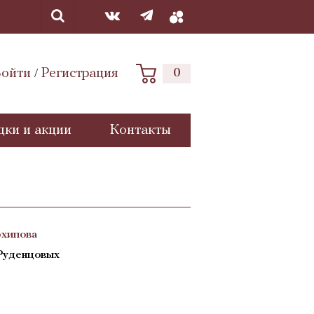
ойти
Регистрация
0
/
дки и акции
Контакты
рхипова
Руденцовых