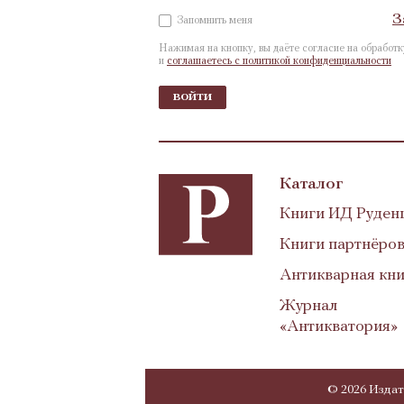
З
Запомнить меня
Нажимая на кнопку, вы даёте согласие на обработ
и
соглашаетесь с политикой конфиденциальности
войти
Каталог
Книги ИД Руден
Книги партнёро
Антикварная кни
Журнал
«Антикватория»
© 2026 Издат