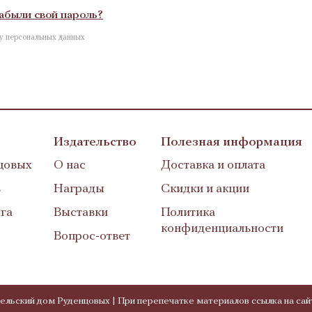
абыли свой пароль?
ку персональных данных
Издательство
Полезная информация
цовых
О нас
Доставка и оплата
в
Награды
Скидки и акции
га
Выставки
Политика
конфиденциальности
Вопрос-ответ
ельский дом Руденцовых | При перепечатке материалов ссылка на сай